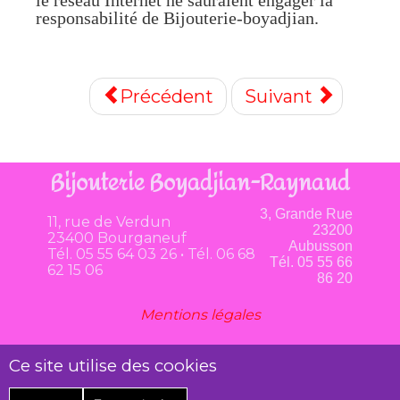
le réseau Internet ne sauraient engager la
responsabilité de Bijouterie-boyadjian.
Précédent
Suivant
Bijouterie Boyadjian-Raynaud
3, Grande Rue
11, rue de Verdun
23200
23400 Bourganeuf
Aubusson
Tél. 05 55 64 03 26 • Tél. 06 68
Tél. 05 55 66
62 15 06
86 20
Mentions légales
Ce site utilise des cookies