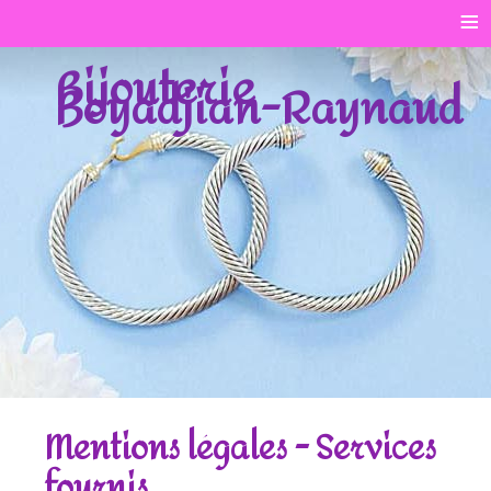
≡
Bijouterie
Boyadjian-Raynaud
Mentions légales - Services
fournis