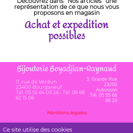
Découvrez dans "Nos articles" une
représentation de ce que nous vous
proposons en magasin
Achat et expédition
possibles
Bijouterie Boyadjian-Raynaud
3, Grande Rue
11, rue de Verdun
23200
23400 Bourganeuf
Aubusson
Tél. 05 55 64 03 26 • Tél. 06 68
Tél. 05 55 66
62 15 06
86 20
Mentions légales
Ce site utilise des cookies