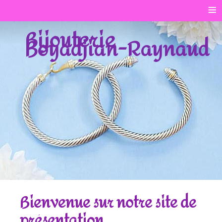
≡
Bijouterie
Boyadjian-Raynaud
Bienvenue sur notre site de
présentation